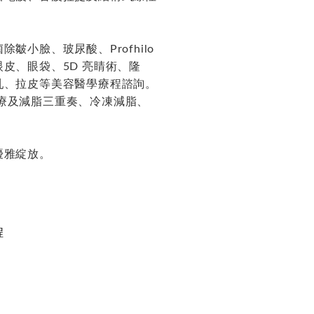
小臉、玻尿酸、Profhilo
皮、眼袋、5D 亮睛術、隆
乳、拉皮等美容醫學療程諮詢。
臭治療及減脂三重奏、冷凍減脂、
優雅綻放。
程