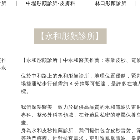
診所
│
中壢彤顏診所-皮膚科
│
林口彤顏診所
│
【永和彤顏診所】
【永和彤顏診所｜中永和醫美推薦：專業皮秒、電
位於中和路上的永和彤顏診所，地理位置優越，緊
場捷運站步行僅需約 4 分鐘即可抵達，是許多在
標。
我們深耕醫美，致力於提供高品質的永和電波與雷
專科、整形外科等領域，在舒適且私密的專屬保養
畫。
身為永和皮秒推薦診所，我們提供包含皮秒雷射、
等熱門療程。針對抗衰需求，更引進鳳凰電波、皇