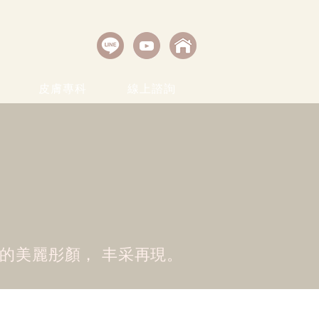
皮膚專科
線上諮詢
你的美麗彤顏， 丰采再現。