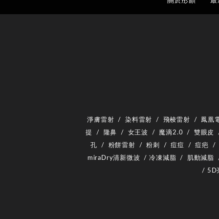
關於彤顏
最
淨膚雷射
/
染料雷射
/
飛梭雷射
/
鳳凰
提
/
隆鼻
/
女王波
/
魔滴2.0
/
雙眼皮
孔
/
粉餅雷射
/
粉刺
/
痘痘
/
痘疤
/
miraDry清新微波
/
冷凍減脂
/
肌動減脂
/
5