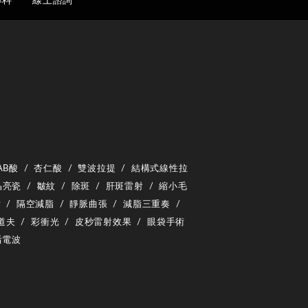
專科
線上諮詢
AB酸
/
杏仁酸
/
雙波拉提
/
結構式線性拉
晶亮瓷
/
皺紋
/
除斑
/
肝斑雷射
/
縮小毛
射
/
隔空減脂
/
靜脈曲張
/
減脂三重奏
/
道夫
/
彩衝光
/
皮秒雷射效果
/
眼袋手術
后電波