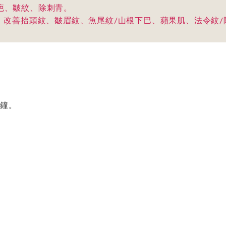
疤、皺紋、除刺青。
】改善抬頭紋、皺眉紋、魚尾紋/山根下巴、蘋果肌、法令紋/
分鐘。