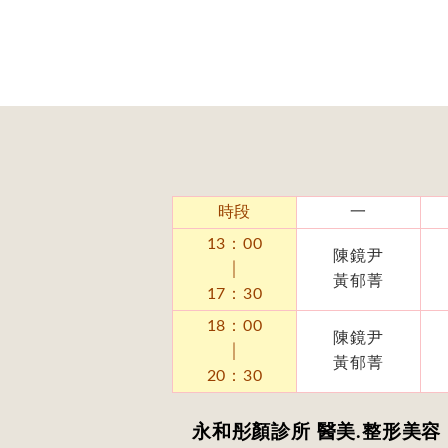
時段
一
13：00
陳鏡尹
│
黃郁菁
17：30
18：00
陳鏡尹
│
黃郁菁
20：30
永和彤顏診所 醫美.整形美容