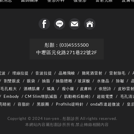
新消息
醫師團隊
整形外科
微整形
雷射光療
皮膚
彤顏：(03)4555500
中壢區元化路271巷22號2F
電波
/
埋線拉提
/
音波拉提
/
晶雕飛梭
/
雞尾酒雷射
/
雷射除毛
/
/
割雙眼皮
/
眼袋
/
抽脂
/
抽脂體雕
/
玻尿酸
/
水微晶
/
除皺
/
毛孔粗大
/
酒糟肌膚
/
狐臭
/
瘦小腿
/
皮膚科
/
依戀詩
/
皮秒雷
/
Embody
/
CM Slim增肌減脂
/
肌動椅(G動椅)
/
超能電漿
/
毛孔清
D亮睛術
/
容脂針
/
黑眼圈
/
Profhilo逆時針
/
onda昂達超微波
/
皇
Copyright © 2024 ton-yen . 彤顏診所 All rights reserved.
本網站內容屬彤顏診所所有,禁止轉錄相關內容