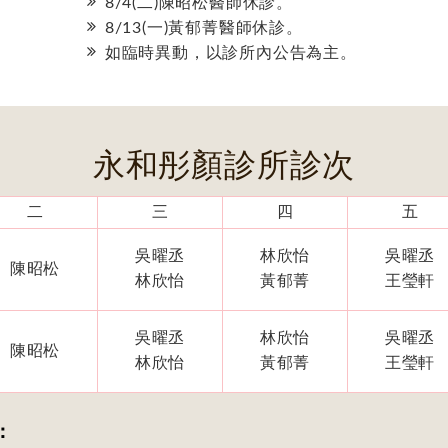
8/4(二)陳昭松醫師休診。
8/13(一)黃郁菁醫師休診。
如臨時異動，以診所內公告為主。
永和彤顏診所診次
二
三
四
五
吳曜丞
林欣怡
吳曜丞
陳昭松
林欣怡
黃郁菁
王瑩軒
吳曜丞
林欣怡
吳曜丞
陳昭松
林欣怡
黃郁菁
王瑩軒
：