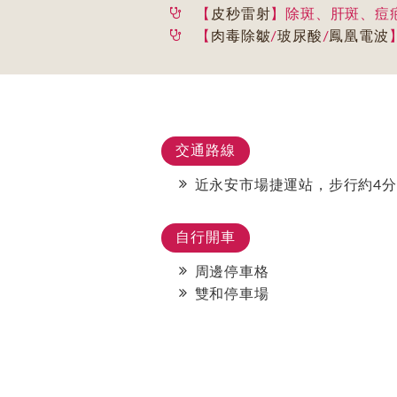
【
皮秒雷射
】除斑、肝斑、痘
【
肉毒除皺
/
玻尿酸
/
鳳凰電波
交通路線
近永安市場捷運站，步行約4
自行開車
周邊停車格
雙和停車場