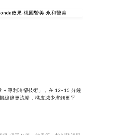
+ 專利冷卻技術」，在 12–15 分鐘
揚線條更流暢，橘皮減少膚觸更平