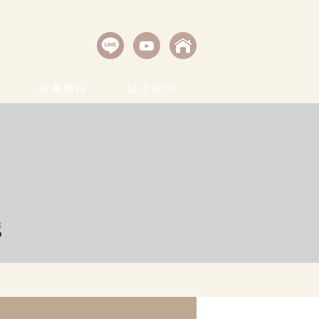
皮膚專科
線上諮詢
織