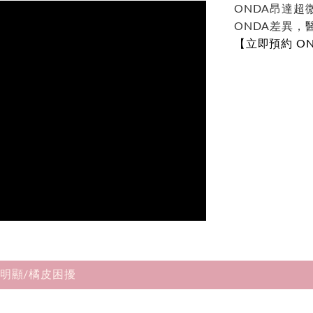
ONDA昂達超微波
ONDA差異，
【立即預約 O
明顯/橘皮困擾