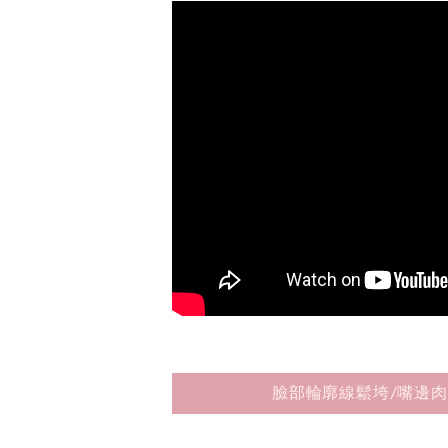
臉部輪廓線鬆垮/嘴邊肉