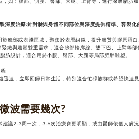
位，如：腹部、側腰、臀部、大腿、上臂等，進行深層脂肪加
頭客製深度治療:針對臉與身體不同部位與深度提供精準、客製
適合用於臉部或表淺區域，聚焦於表層組織，提升膚質與膠原蛋
：兼顧緊緻與雕塑雙重需求，適合臉部輪廓線、雙下巴、上臂等部
深層脂肪設計，適合用於小腹、臀部、大腿等局部肥胖雕塑。
療程
恢復迅速，立即回歸日常生活，特別適合忙碌族群或希望快速
超微波需要幾次?
建議2-3周一次，3-6次治療會更明顯，或由醫師依個人膚