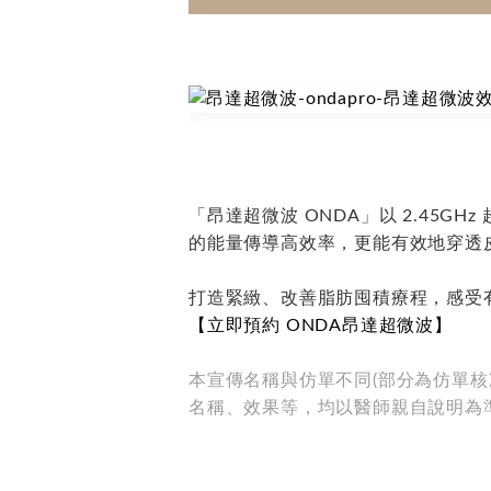
「昂達超微波 ONDA」以 2.45
的能量傳導高效率，更能有效地穿透
打造緊緻、改善脂肪囤積療程，感受
【立即預約 ONDA昂達超微波】
本宣傳名稱與仿單不同(部分為仿單
名稱、效果等，均以醫師親自說明為