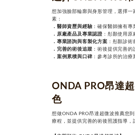
想加強臉部輪廓與身形管理，選擇一家
素：
．醫師資歷與經驗
：確保醫師擁有專
．原廠產品及專業認證
：彤顏使用原
．專業諮詢與客製化方案
：彤顏診術
．完善的術後追蹤
：術後提供完善的
．案例累積與口碑
：參考診所的治療
ONDA PRO昂
色
想做ONDA PRO昂達超微波推薦
療程，並提供完善的術後照護指導，