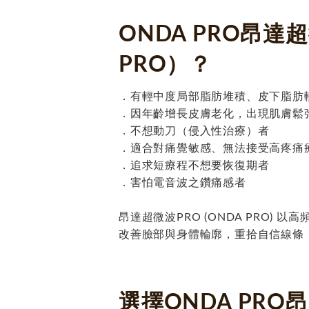
ONDA PRO昂達
PRO）？
．有輕中度局部脂肪堆積、皮下脂肪
．因年齡增長皮膚老化，出現肌膚鬆
．不想動刀（侵入性治療）者
．適合對痛覺敏感、無法接受高疼痛
．追求短療程不想要恢復期者
．害怕電音波之鑽痛感者
昂達超微波PRO (ONDA PRO
改善臉部與身體輪廓，重拾自信線條
選擇ONDA PR