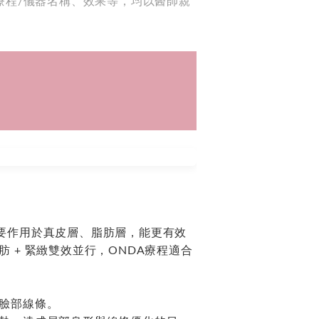
療程/儀器名稱、效果等，均以醫師親
能量主要作用於真皮層、脂肪層，能更有效
+ 緊緻雙效並行，ONDA療程適合
臉部線條。