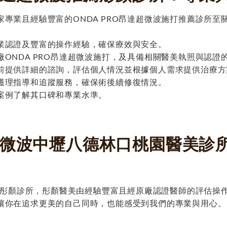
專業且經驗豐富的ONDA PRO昂達超微波施打推薦診所
業認證及豐富的操作經驗，確保療效與安全。
廠ONDA PRO昂達超微波施打，及具備相關醫美執照與認證
前提供詳細的諮詢，評估個人情況並根據個人需求提供治療方
護理指導和追蹤服務，確保術後續修復情況。
案例了解其口碑和專業水準。
達超微波中壢八德林口桃園醫美
您到彤顏診所，彤顏醫美由經驗豐富且經原廠認證醫師的評估
讓你在追求更美的自己同時，也能感受到我們的專業與用心。