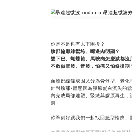
你是不是也有以下困擾？
臉部輪廓線鬆垮、嘴邊肉明顯？
雙下巴、蝴蝶袖、馬鞍肉怎麼減都沒
不敢做電波、音波，怕痛又怕修復期
而臉部線條成因又分為骨骼型、老化
針對臉部/體態因為膠原蛋白流失的
內完成局部雕塑、緊緻與膠原再生，
滑！
你準備好跟我們一起找回臉型輪廓、