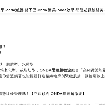
用？
？
型、脂肪型、水腫型
鬆垮老化型、或脂肪型，
ONDA昂達超微波
結合「高頻微波能量 
讓你舒適躺著也能輕鬆打造精緻輪廓與緊緻肌膚，讓輪廓線上
體態線條管理嗎！
【立即預約 ONDA昂達超微波】