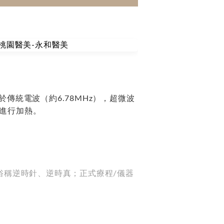
於傳統電波（約6.78MHz），超微波
進行加熱。
俗稱逆時針、逆時真；正式療程/儀器