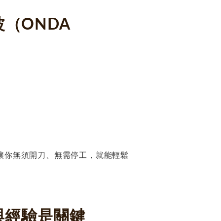
波（ONDA
程，讓你無須開刀、無需停工，就能輕鬆
與經驗是關鍵