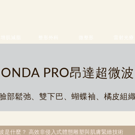
增肌減脂
整形外科
微整形
雷射光療
ONDA PRO昂達超微波
臉部鬆弛、雙下巴、蝴蝶袖、橘皮組
超微波是什麼？ 高效非侵入式體態雕塑與肌膚緊緻技術