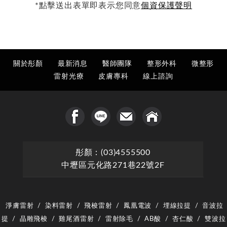
*點擊送出表單即表示您同意
個資保護聲明
關於彤顏
最新消息
醫師團隊
整形外科
微整形
雷射光療
皮膚專科
線上諮詢
彤顏：(03)4555500
中壢區元化路271巷22號2F
淨膚雷射
/
染料雷射
/
飛梭雷射
/
鳳凰電波
/
埋線拉提
/
音波拉
提
/
晶雕飛梭
/
雞尾酒雷射
/
雷射除毛
/
AB酸
/
杏仁酸
/
雙波拉