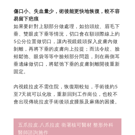
傷口小、失血量少，術後能更快地恢復，較不容
易留下疤痕
如果要針對上額部分做處理，如抬頭紋、眉毛下
垂、雙眼皮下垂等情況，切口會在額頭際線上約
5公分位置做切口，讓內視鏡鏡頭探入皮膚內做
剝離，再將下垂的皮膚向上拉提；而法令紋、臉
頰鬆弛、眼袋等等中臉頰部分問題，則在兩側耳
垂邊緣做切口，將鬆弛下垂的皮膚剝離開後重新
固定。
內視鏡拉皮不需住院，恢復期較短，手術後約5
至7天就可以化妝，重新回到工作崗位，也較不
會出現傳統拉皮手術後頭皮腫脹及麻痛的困擾。
五爪拉皮.八爪拉皮 衛署核可醫材 整形外科
醫師諮詢施作