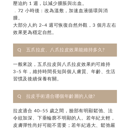
壓迫約 1 週，以減少腫脹與出血。
﹒72 小時後：改為溫敷，加速血液循環與消
腫。
大部分人約 2–4 週可恢復自然外觀，3 個月左右
效果更為穩定自然。
Q 五爪拉皮、八爪拉皮效果能維持多久?
一般來說，五爪拉皮與八爪拉皮效果約可維持
3–5 年，維持時間長短與個人膚質、年齡、生活
習慣及後續保養有關。
Q 拉皮手術適合哪個年齡層的人做?
拉皮適合 40–55 歲之間，臉部有明顯鬆弛、法
令紋加深、下垂輪廓不明顯的人。若年紀太輕，
皮膚彈性尚好可能不需要；若年紀過大、鬆弛嚴