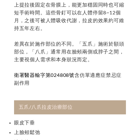
上提拉後固定在骨膜上，能更加穩固同時也可縮
短手術時間。這些骨釘可以在人體停留8~12個
月，之後可被人體吸收代謝，拉皮的效果約可維
持五年左右。
差異在於施作部位的不同。「五爪」施術於額頭
部位，「八爪」通常用在臉頰兩側或脖子之間，
主要視個人需求和本身狀況而定。
衛署醫器輸字第024808號
含仿單適應症禁忌症
副作用
五爪/八爪拉皮治療部位
眼皮下垂
上臉頰鬆弛