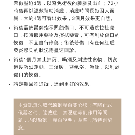
帶做壓迫1週，以避免術後的腫脹及出血；72小
時後再以溫敷幫助消腫，消腫時間長短因人而
異，大約4週可看出效果，3個月效果更自然。
術後需依醫師指示照顧傷口、不可過度拉扯傷
口，按時服用藥物及擦拭藥膏，可有利於傷口的
恢復，不宜自行停藥；術後若傷口有任何紅腫、
發炎感染的狀況需盡速回診。
術後1個月禁止抽菸、喝酒及刺激性食物，切勿
過度激烈運動、三溫暖、蒸氣浴、游泳，以利於
傷口的恢復。
請定期回診追蹤，達到更好的效果。
本資訊無法取代醫師親自關心您；有關正式
儀器名稱、適應症、禁忌症等副作用等問
題，均以醫師「親自說明」為準，請特別留
意。