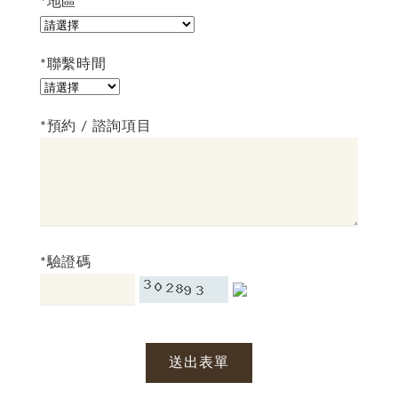
*地區
*聯繫時間
*預約 / 諮詢項目
*驗證碼
送出表單