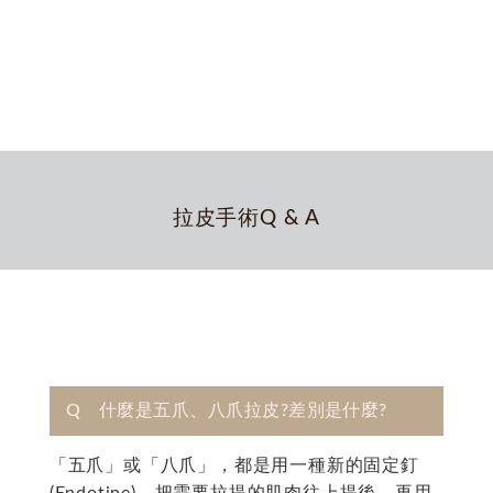
拉皮手術Q & A
Q 什麼是五爪、八爪拉皮?差別是什麼?
「五爪」或「八爪」，都是用一種新的固定釘
(Endotine)，把需要拉提的肌肉往上提後，再用