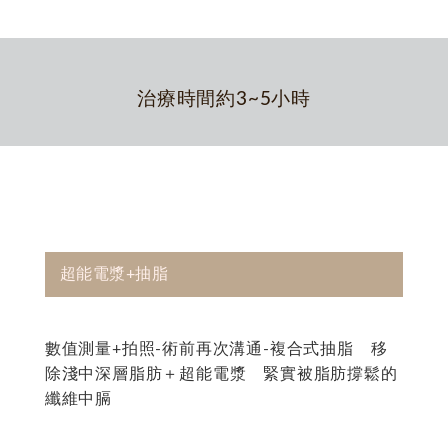
治療時間約3~5小時
超能電漿+抽脂
數值測量+拍照-術前再次溝通-複合式抽脂 移
除淺中深層脂肪＋超能電漿 緊實被脂肪撐鬆的
纖維中膈