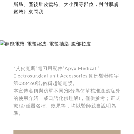
脂肪、產後肚皮鬆垮、大小腿等部位，對付肌膚
鬆垮》來問我
“艾皮克斯”電刀用配件“Apyx Medical ”
Electrosurgical unit Accessories,衛部醫器輸字
第033460號,俗稱超能電漿。
本宣傳名稱與仿單不同(部分為仿單核准適應症外
的使用介紹，或口語化供理解)，僅供參考；正式
療程/儀器名稱、效果等，均以醫師親自說明為
準。