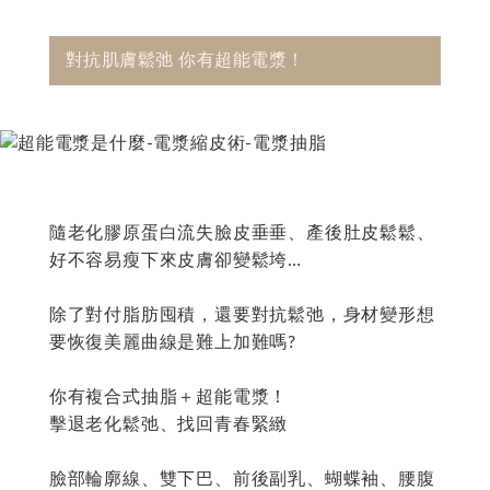
對抗肌膚鬆弛 你有超能電漿！
隨老化膠原蛋白流失臉皮垂垂、產後肚皮鬆鬆、
好不容易瘦下來皮膚卻變鬆垮…
除了對付脂肪囤積，還要對抗鬆弛，身材變形想
要恢復美麗曲線是難上加難嗎?
你有複合式抽脂＋超能電漿！
擊退老化鬆弛、找回青春緊緻
臉部輪廓線、雙下巴、前後副乳、蝴蝶袖、腰腹