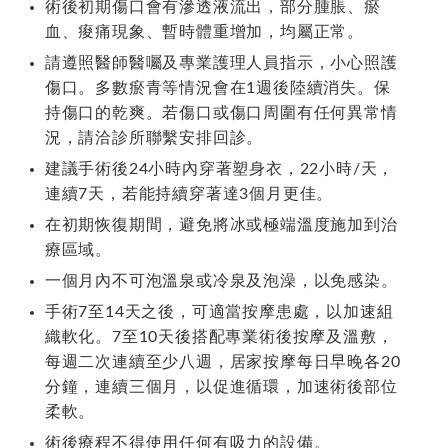
術後初期傷口會有滲透液流出，部分腫脹、瘀
血、痠痛現象、暫時體重增加，均屬正常。
請遵照醫師醫囑及專業護理人員指示，小心照護
傷口。多數瘀青等情況會在1週後陸續消失。保
持傷口的乾爽。若傷口或傷口周圍有任何異常情
況，請洽診所聯繫安排回診。
建議手術後24小時內穿著塑身衣，22小時/天，
連續7天，若能持續穿著達3個月更佳。
在初期恢復期間，避免將冰或極端溫度施加到治
療區域。
一個月內不可泡溫泉或冷泉及泡澡，以免感染。
手術7至14天之後，可適當按摩患處，以加速組
織軟化。7至10天後搭配專業術後按摩及溫敷，
每週二次連續至少八週，居家按摩每日早晚各20
分鐘，連續三個月，以促進循環，加速術後部位
柔軟。
術後療程不得使用任何有吸力的設備。