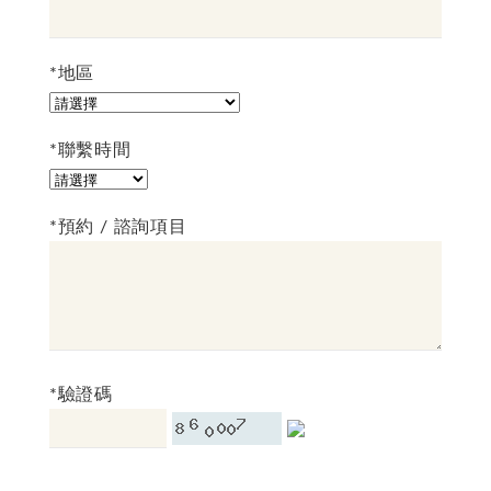
*地區
*聯繫時間
*預約 / 諮詢項目
*驗證碼