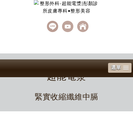
選單
超能電漿
緊實收縮纖維中膈