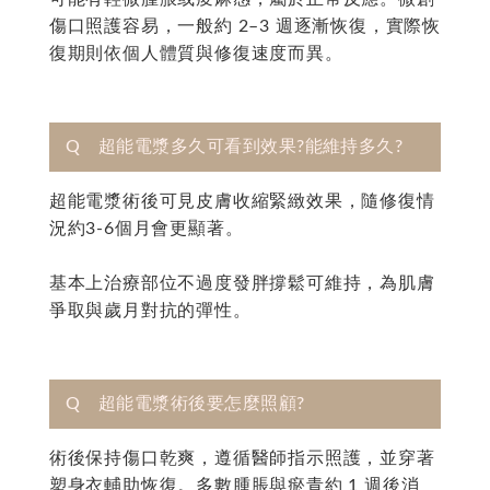
傷口照護容易，一般約 2–3 週逐漸恢復，實際恢
復期則依個人體質與修復速度而異。
Q 超能電漿多久可看到效果?能維持多久?
超能電漿術後可見皮膚收縮緊緻效果，隨修復情
況約3-6個月會更顯著。
基本上治療部位不過度發胖撐鬆可維持，為肌膚
爭取與歲月對抗的彈性。
Q 超能電漿術後要怎麼照顧?
術後保持傷口乾爽，遵循醫師指示照護，並穿著
塑身衣輔助恢復。多數腫脹與瘀青約 1 週後消