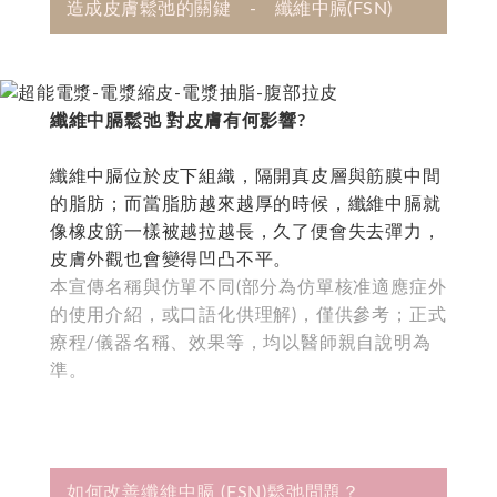
造成皮膚鬆弛的關鍵 - 纖維中膈(FSN)
纖維中膈鬆弛 對皮膚有何影響?
纖維中膈位於皮下組織，隔開真皮層與筋膜中間
的脂肪；而當脂肪越來越厚的時候，纖維中膈就
像橡皮筋一樣被越拉越長，久了便會失去彈力，
皮膚外觀也會變得凹凸不平。
本宣傳名稱與仿單不同(部分為仿單核准適應症外
的使用介紹，或口語化供理解)，僅供參考；正式
療程/儀器名稱、效果等，均以醫師親自說明為
準。
如何改善纖維中膈 (FSN)鬆弛問題？