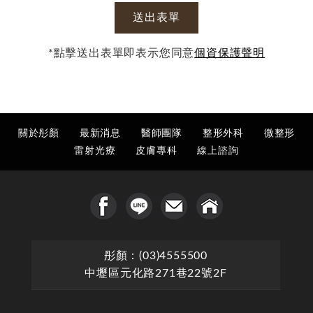
送出表單
*點擊送出表單即表示您同意
個資保護聲明
關於彤顏
最新消息
醫師團隊
整形外科
微整形
雷射光療
皮膚專科
線上諮詢
彤顏：(03)4555500
中壢區元化路271巷22號2F