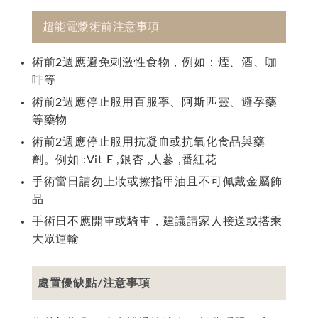
超能電漿術前注意事項
術前2週應避免刺激性食物，例如：煙、酒、咖
啡等
術前2週應停止服用百服寧、阿斯匹靈、避孕藥
等藥物
術前2週應停止服用抗凝血或抗氧化食品與藥
劑。例如 :Vit E ,銀杏 ,人蔘 ,番紅花
手術當日請勿上妝或擦指甲油且不可佩戴金屬飾
品
手術日不應開車或騎車，建議請家人接送或搭乘
大眾運輸
處置優缺點/注意事項