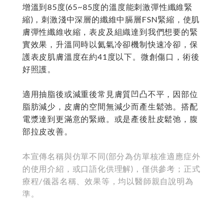
增溫到85度(65~85度的溫度能刺激彈性纖維緊
縮)，刺激淺中深層的纖維中膈層FSN緊縮，使肌
膚彈性纖維收縮，表皮及組織達到我們想要的緊
實效果，升溫同時以氦氣冷卻機制快速冷卻，保
護表皮肌膚溫度在約41度以下。微創傷口，術後
好照護。
適用抽脂後或減重後常見膚質凹凸不平，因部位
脂肪減少，皮膚的空間無減少而產生鬆弛。搭配
電漿達到更滿意的緊緻。或是產後肚皮鬆弛，腹
部拉皮改善。
本宣傳名稱與仿單不同(部分為仿單核准適應症外
的使用介紹，或口語化供理解)，僅供參考；正式
療程/儀器名稱、效果等，均以醫師親自說明為
準。