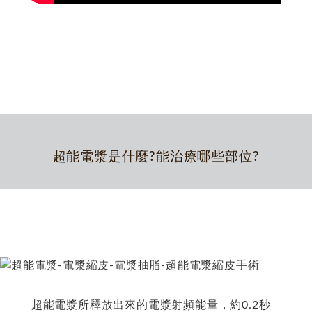
超能電漿是什麼?能治療哪些部位?
超能電漿所釋放出來的電漿射頻能量，約0.2秒