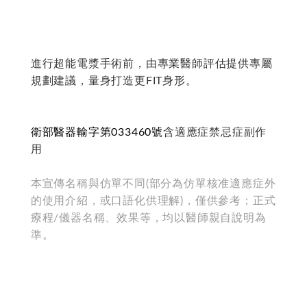
進行超能電漿手術前，由專業醫師評估提供專屬
規劃建議，量身打造更FIT身形。
衛部醫器輸字第033460號
含適應症禁忌症副作
用
本宣傳名稱與仿單不同(部分為仿單核准適應症外
的使用介紹，或口語化供理解)，僅供參考；正式
療程/儀器名稱、效果等，均以醫師親自說明為
準。