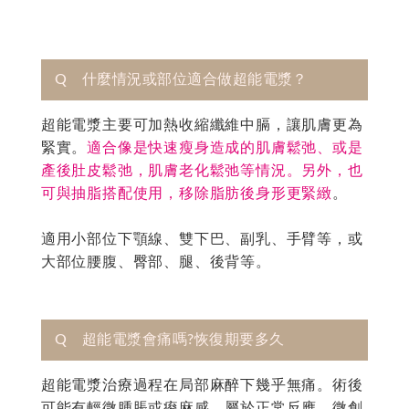
Q 什麼情況或部位適合做超能電漿？
超能電漿主要可加熱收縮纖維中膈，讓肌膚更為
緊實。
適合像是快速瘦身造成的肌膚鬆弛、或是
產後肚皮鬆弛，肌膚老化鬆弛等情況。另外，也
可與抽脂搭配使用，移除脂肪後身形更緊緻
。
適用小部位下顎線、雙下巴、副乳、手臂等，或
大部位腰腹、臀部、腿、後背等。
Q 超能電漿會痛嗎?恢復期要多久
超能電漿治療過程在局部麻醉下幾乎無痛。術後
可能有輕微腫脹或痠麻感，屬於正常反應。微創